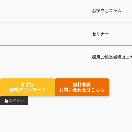
お役立ちコラム
セミナー
採用ご担当者様はこ
他事業から人材紹介業に転換し、ノウハウ不足の課題を持つ
【導入事例】株式会社Bunble｜「出口」まで責任を持つ！
まずは
無料相談
資料ダウンロード
お問い合わせはこちら
ログイン