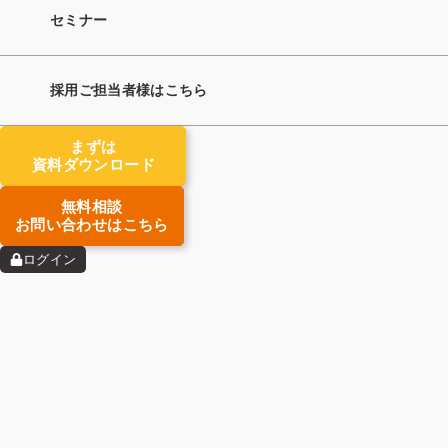
セミナー
採用ご担当者様はこちら
まずは
資料ダウンロード
無料相談
お問い合わせはこちら
他事業から人材紹介業に転換し、ノウハウ不足の課題を持つ
人材紹介会社様の事例です。他社データベースの利用時に抱
ログイン
えていた求人精度と求人数の課題をBeeで解決しました。
【導入事例】株式会社GLOBAL WORKS｜「未経験×若手」
の支援を加速。人材紹介の基礎を支えるBeeの伴走支援と高
品質な求人