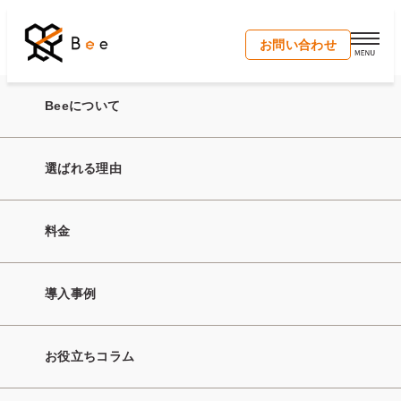
開く
お問い合わせ
【導入事例】株式会社Bunble｜「出口」まで責任を持つ！
Beeについて
コーチング×人材紹介でミスマッチのないキャリア支援を実
現
選ばれる理由
料金
導入事例
お役立ちコラム