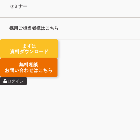
セミナー
検索
採用ご担当者様はこちら
タグ
まずは
資料ダウンロード
マーケティング
求職者支援
無料相談
集客
トレンド
ノウハウ
お問い合わせはこちら
求人開拓
新規立ち上げ
ログイン
起業準備
2025年9月25日
人材紹介業は個人
事業主でも可能！
免許申請時の注意