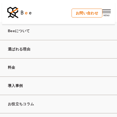
開く
お問い合わせ
Beeについて
お問合せありがとうございます。
選ばれる理由
入力が完了いたしました。
料金
この度はBeeに関するお問合せをいただき、
誠にありがとうございます。
3営業日以内を目安に
導入事例
担当者よりご連絡をいたします。
数日経っても返信がない場合は、
メールアドレスに誤りがないかをご確認のうえ、
お手数ですが再度お問合せいただくか、
お役立ちコラム
弊社までご一報ください。