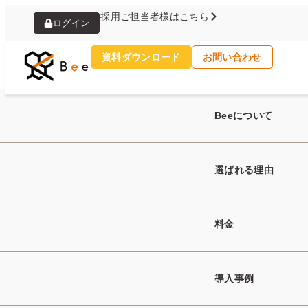
採用ご担当者様はこちら
ログイン
資料ダウンロード
お問い合わせ
トップ
お役立ちコラム
【キャリアアドバイザー】
Beeについて
選ばれる理由
2026年2月19日
【キャリアアドバ
料金
るのか？人材紹介の
導入事例
ポイントを解説