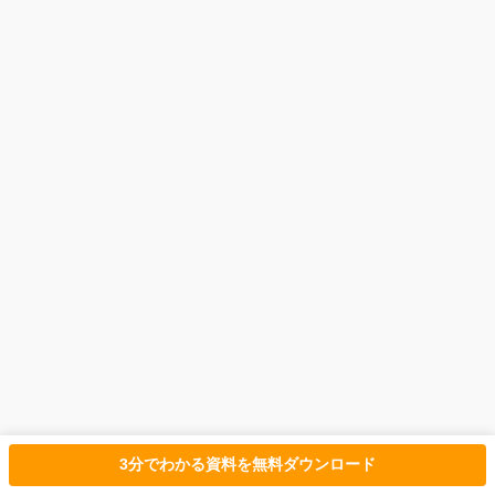
ケーションを取りやすい。
企業の最新情報や採用動向をリアルタイムで把握
しやすい。
自社の雰囲気や担当者の人柄を伝えやすく、親近
感を持ってもらいやすい。
デメリット
炎上リスクや情報漏洩のリスクがあり、運用には
注意が必要となる。
継続的な情報発信とフォロワーとのコミュニケー
ションが不可欠で、運用に手間がかかる。
3分でわかる資料を無料ダウンロード
直接的な求人獲得に繋がるまでには時間がかかる