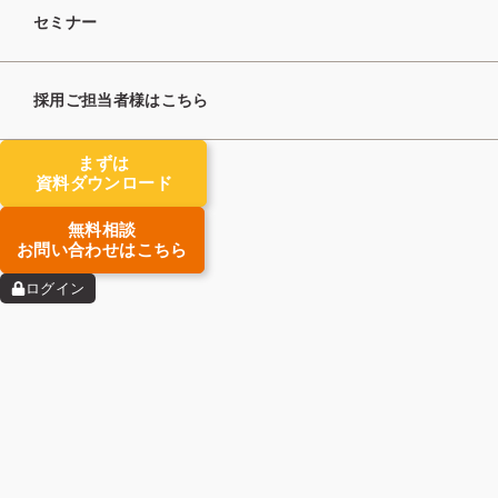
セミナー
採用ご担当者様はこちら
まずは
資料ダウンロード
無料相談
お問い合わせはこちら
ログイン
人材紹介業で継続的な事業成長を目指すため
には「
求人開拓
」は非常に重要な業務
です。
特に、昨今では求職者優位な転職活動がスタ
ンダードとなっており、そのなかで人材紹介
会社が生き残るためには
常に新しい求人案件
を獲得
し、求職者に魅力的な選択肢を提供し
続ける必要があります。
しかし、「求人開拓