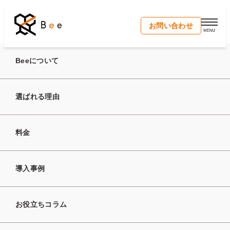
開く
お問い合わせ
トップ
お役立ちコラム
人材紹介業における「求人開拓」とは？
Beeについて
選ばれる理由
2025年9月25日
人材紹介業における「求
料金
人開拓」とは？
導入事例
求人開拓
新規立ち上げ
起業準備
お役立ちコラム