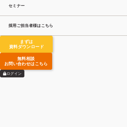
セミナー
採用ご担当者様はこちら
まずは
資料ダウンロード
無料相談
お問い合わせはこちら
ログイン
人材紹介会社の開業時や融資を受ける場面では、事
業計画書の準備が避けて通れません。しかし「何を
どう書けばよいのか」「テンプレートはどこで手に
入るのか」と悩む方は多いものです。
事業計画書には、
労働局へ提出する許可申請用と、
金融機関の融資審査で使う融資用の2種類
がありま