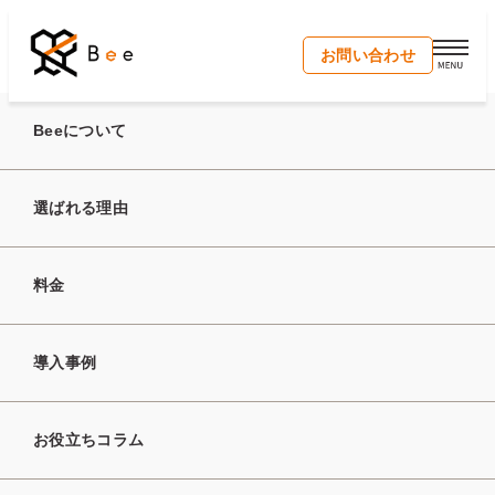
開く
お問い合わせ
トップ
お役立ちコラム
人材紹介の事業計画書の書き方！テンプ
Beeについて
レートの入手先と記入例も解説
選ばれる理由
2026年6月24日
人材紹介の事業計画書の
料金
書き方！テンプレートの
導入事例
入手先と記入例も解説
お役立ちコラム
新規立ち上げ
起業準備